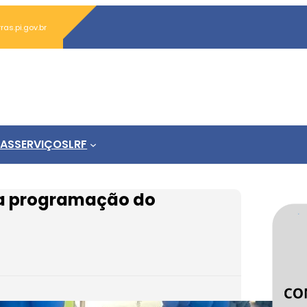
s.pi.gov.br
IAS
SERVIÇOS
LRF
 a programação do