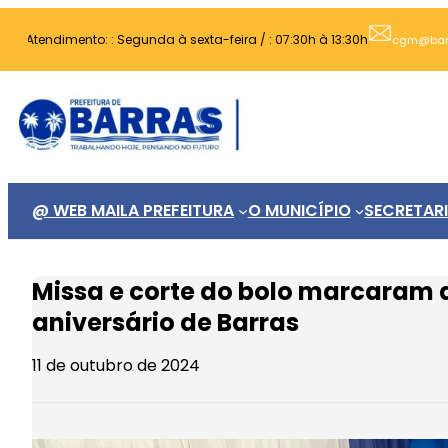
Pular
Atendimento: : Segunda à sexta-feira / : 07:30h à 13:30h
para
cgm@barra
o
conteúdo
@ WEB MAIL
A PREFEITURA
O MUNICÍPIO
SECRETAR
Missa e corte do bolo marcaram
aniversário de Barras
11 de outubro de 2024