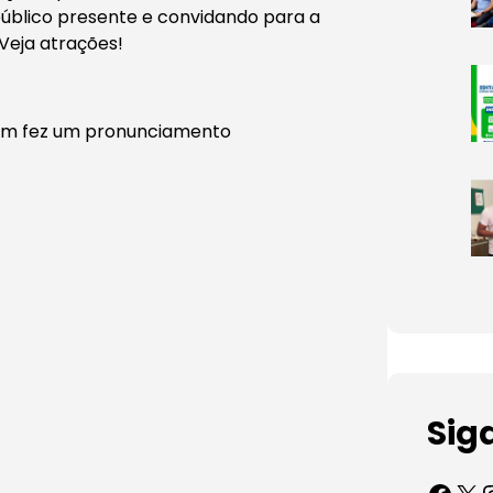
úblico presente e convidando para a
Veja atrações!
bém fez um pronunciamento
Sig
Facebook
X
Inst