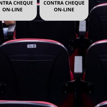
imas Notícias
Prefeito Capote sanciona lei que institui
Programa de Vacinação nas Escolas
5 de agosto de 2026
Barras discute estratégias de turismo
regional com municípios que compõem
o Polo das Águas
5 de agosto de 2026
Aulas da rede municipal iniciam dia 03
em Barras. Equipe se prepara em