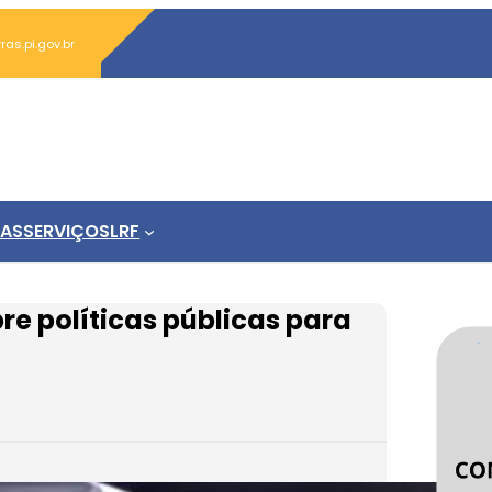
s.pi.gov.br
IAS
SERVIÇOS
LRF
re políticas públicas para