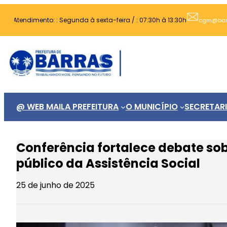
Pular
Atendimento: : Segunda à sexta-feira / : 07:30h à 13:30h
para
cgm@barra
o
conteúdo
@ WEB MAIL
A PREFEITURA
O MUNICÍPIO
SECRETAR
Conferência fortalece debate sob
público da Assistência Social
25 de junho de 2025