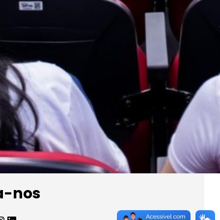
encontro pedagógico
28 de julho de 2026
Prefeitura de Barras lança edital da Lei
Aldir Blanc para credenciar artistas
locais. Acesse edital aqui!
15 de julho de 2026
Saúde de Barras recebe 4
retinógrafos,ultrassom com Doppler e
laser de baixa intensidade
15 de julho de 2026
a-nos
agram
LinkedIn