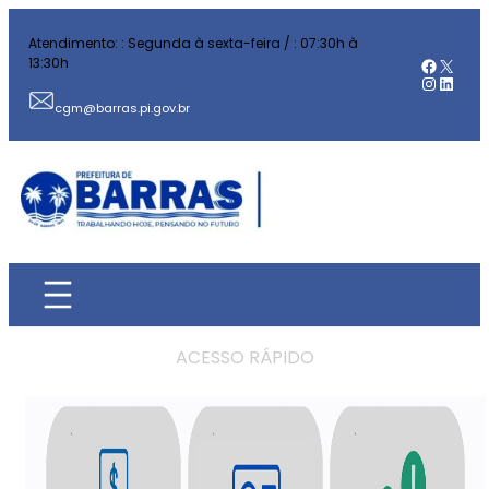
Atendimento: : Segunda à sexta-feira / : 07:30h à
Facebo
X
13:30h
Instag
Linked
cgm@barras.pi.gov.br
ACESSO RÁPIDO