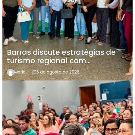
Barras discute estratégias de
turismo regional com
municípios que compõem o
Maria Carcará
5 de agosto de 2026
Polo das Águas