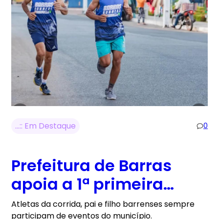
…:: Em Destaque
0
Prefeitura de Barras
apoia a 1ª primeira
edição do BARRAS
Atletas da corrida, pai e filho barrenses sempre
participam de eventos do município.