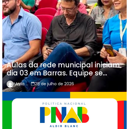
Aulas da rede municipal iniciam
dia 03 em Barras. Equipe se
prepara em encontro
Maria Carcará
28 de julho de 2026
pedagógico