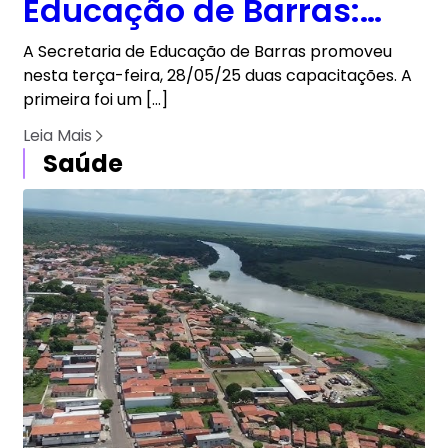
Educação de Barras:
dois treinamentos para
A Secretaria de Educação de Barras promoveu
atender melhor o
nesta terça-feira, 28/05/25 duas capacitações. A
primeira foi um […]
público
Leia Mais
Saúde