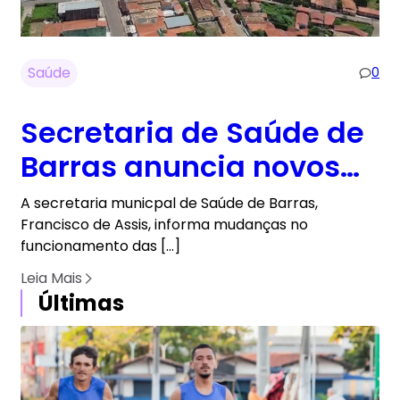
Saúde
0
Secretaria de Saúde de
Barras anuncia novos
horários de
A secretaria municpal de Saúde de Barras,
funcionamento dos
Francisco de Assis, informa mudanças no
funcionamento das […]
postos de saúde
Leia Mais
Últimas