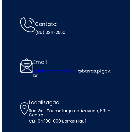
Contato:
(86) 324-2550
Email
gabinetedoprefeito
@barras.pi.gov.
br
Localização
Rua Gal. Taumaturgo de Azevedo, 591 –
Centro
CEP 64.100-000 Barras Piauí