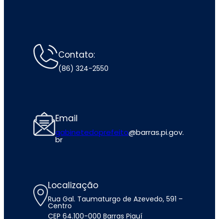
Contato:
(86) 324-2550
Email
gabinetedoprefeito
@barras.pi.gov.
br
Localização
Rua Gal. Taumaturgo de Azevedo, 591 –
Centro
CEP 64.100-000 Barras Piauí