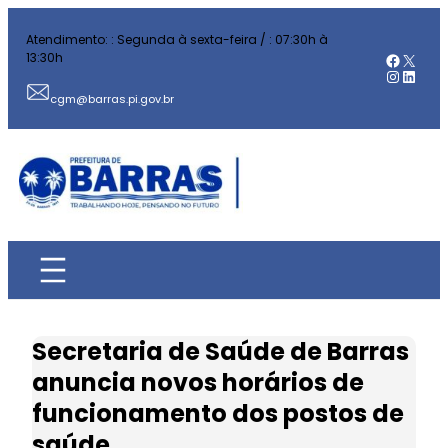
Pular
Atendimento: : Segunda à sexta-feira / : 07:30h à
para
Facebo
X
13:30h
o
Instag
Linked
conteúdo
cgm@barras.pi.gov.br
Secretaria de Saúde de Barras
anuncia novos horários de
funcionamento dos postos de
saúde