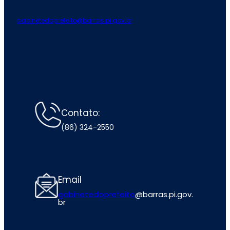
gabinetedoprefeito@barras.pi.gov.br
Contato:
(86) 324-2550
Email
gabinetedoprefeito
@barras.pi.gov.
br