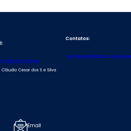
Contatos:
l:
gabinetedoprefeito@barras.pi.gov.b
son Sérvulo de Sousa
 Cláudio Cesar dos S e Silva
Email