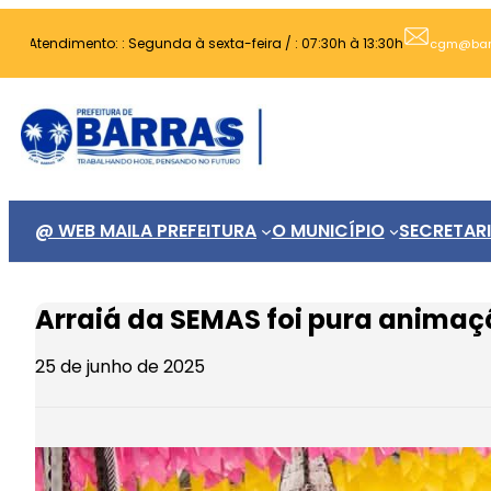
Pular
Atendimento: : Segunda à sexta-feira / : 07:30h à 13:30h
para
cgm@barra
o
conteúdo
@ WEB MAIL
A PREFEITURA
O MUNICÍPIO
SECRETAR
Arraiá da SEMAS foi pura animaç
25 de junho de 2025