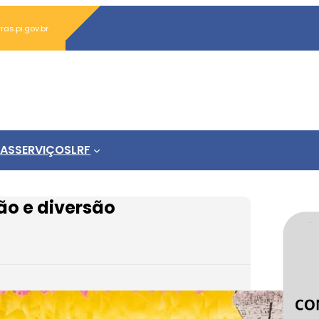
s.pi.gov.br
IAS
SERVIÇOS
LRF
ão e diversão