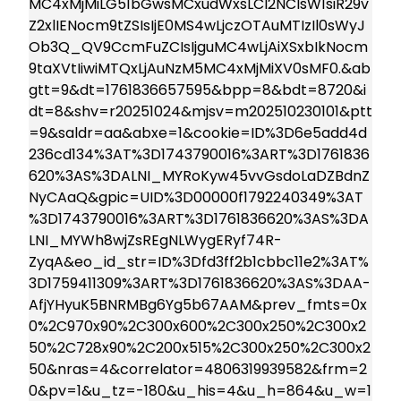
MC4xMjMiLG51bGwsMCxudWxsLCI2NCIsW1siR29v
Z2xlIENocm9tZSIsIjE0MS4wLjczOTAuMTIzIl0sWyJ
Ob3Q_QV9CcmFuZCIsIjguMC4wLjAiXSxbIkNocm
9taXVtIiwiMTQxLjAuNzM5MC4xMjMiXV0sMF0.&ab
gtt=9&dt=1761836657595&bpp=8&bdt=8720&i
dt=8&shv=r20251024&mjsv=m202510230101&ptt
=9&saldr=aa&abxe=1&cookie=ID%3D6e5add4d
236cd134%3AT%3D1743790016%3ART%3D1761836
620%3AS%3DALNI_MYRoKyw45vvGsdoLaDZBdnZ
NyCAaQ&gpic=UID%3D00000f1792240349%3AT
%3D1743790016%3ART%3D1761836620%3AS%3DA
LNI_MYWh8wjZsREgNLWygERyf74R-
ZyqA&eo_id_str=ID%3Dfd3ff2b1cbbc11e2%3AT%
3D1759411309%3ART%3D1761836620%3AS%3DAA-
AfjYHyuK5BNRMBg6Yg5b67AAM&prev_fmts=0x
0%2C970x90%2C300x600%2C300x250%2C300x2
50%2C728x90%2C200x515%2C300x250%2C300x2
50&nras=4&correlator=4806319939582&frm=2
0&pv=1&u_tz=-180&u_his=4&u_h=864&u_w=1