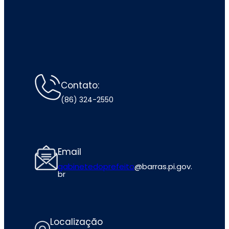
Contato:
(86) 324-2550
Email
gabinetedoprefeito
@barras.pi.gov.
br
Localização