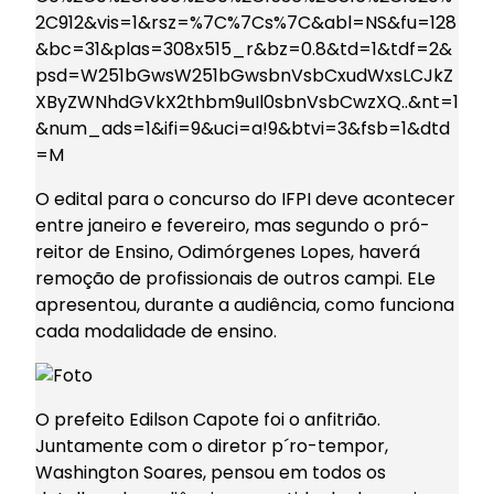
2C912&vis=1&rsz=%7C%7Cs%7C&abl=NS&fu=128
&bc=31&plas=308x515_r&bz=0.8&td=1&tdf=2&
psd=W251bGwsW251bGwsbnVsbCxudWxsLCJkZ
XByZWNhdGVkX2thbm9uIl0sbnVsbCwzXQ..&nt=1
&num_ads=1&ifi=9&uci=a!9&btvi=3&fsb=1&dtd
=M
O edital para o concurso do IFPI deve acontecer
entre janeiro e fevereiro, mas segundo o pró-
reitor de Ensino, Odimórgenes Lopes, haverá
remoção de profissionais de outros campi. ELe
apresentou, durante a audiência, como funciona
cada modalidade de ensino.
O prefeito Edilson Capote foi o anfitrião.
Juntamente com o diretor p´ro-tempor,
Washington Soares, pensou em todos os