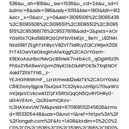
536&u_ah=816&u_aw=1536&u_cd=24&u_sd=1
&dmc=8&adx=396&ady=1051&biw=1901&bih=912
&scr_x=0&scr_y=0&eid=31095106%2C31095439
%2C31095508%2C31095511%2C31095512%2C31095
515%2C95366176%2C95376118&oid=2&psts=AOr
YGslGx7Qka5BSRQIzQhFbVEMQc_9eYr_L921NH
NzaS9liTZEghTxhBycVB2Vf7IaiRLyZQiCzWjwX2l2E
FrTA1OwVteDkxgImA1wXgg%2CAOrYGsm-
K9EKoAzuHbcfMvQcB5HeK7n4bAcS_qDgW6z3h
PhSoZY6A9wxVLjvmZNyKObDluNPOK3x7XqENOY
4aid721tkTFNS_z-
YEJHGhRIWmF_Lzrxtmwdd2wiizTk%2CAOrYGskz
C8lEDonySjgce7buQa47CS2IykoJzHSjzU7GuxWU
mQiqxVCvkcwkfZQFX5RtSQqQN5QvRY0HRy0-
aG4VEAm_Qx3GwmQKov-
tL3HAXwvUW7M&pvsid=6709191152145626&tmo
d=1613305448&uas=0&nvt=1&ref=https%3A%2F
%2Flongah.com%2F&fc=1408&brdim=0%2C0%2
C0%2C0%2C1536%2C0%2C1536%2C816%2C1920%