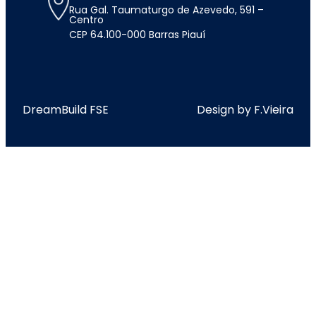
Rua Gal. Taumaturgo de Azevedo, 591 –
Centro
CEP 64.100-000 Barras Piauí
DreamBuild FSE
Design by F.Vieira