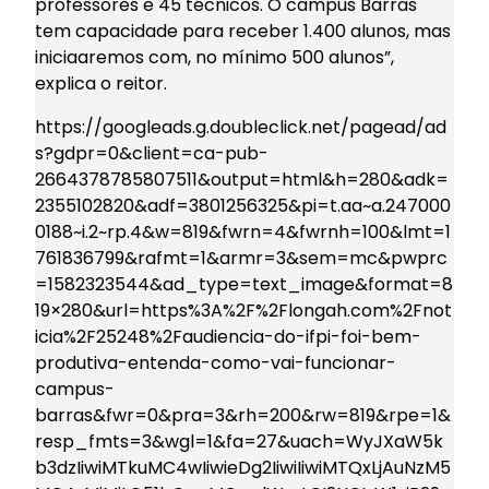
professores e 45 técnicos. O campus Barras
tem capacidade para receber 1.400 alunos, mas
iniciaaremos com, no mínimo 500 alunos”,
explica o reitor.
https://googleads.g.doubleclick.net/pagead/ad
s?gdpr=0&client=ca-pub-
2664378785807511&output=html&h=280&adk=
2355102820&adf=3801256325&pi=t.aa~a.247000
0188~i.2~rp.4&w=819&fwrn=4&fwrnh=100&lmt=1
761836799&rafmt=1&armr=3&sem=mc&pwprc
=1582323544&ad_type=text_image&format=8
19×280&url=https%3A%2F%2Flongah.com%2Fnot
icia%2F25248%2Faudiencia-do-ifpi-foi-bem-
produtiva-entenda-como-vai-funcionar-
campus-
barras&fwr=0&pra=3&rh=200&rw=819&rpe=1&
resp_fmts=3&wgl=1&fa=27&uach=WyJXaW5k
b3dzIiwiMTkuMC4wIiwieDg2IiwiIiwiMTQxLjAuNzM5