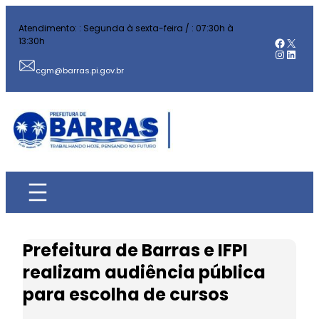
Pular
Atendimento: : Segunda à sexta-feira / : 07:30h à
para
Facebo
X
13:30h
o
Instag
Linked
conteúdo
cgm@barras.pi.gov.br
Prefeitura de Barras e IFPI
realizam audiência pública
para escolha de cursos