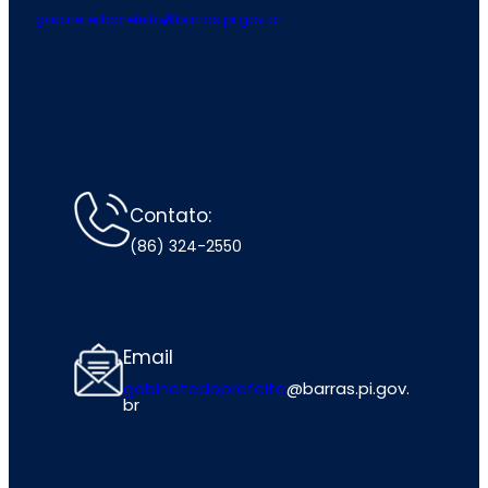
gabinetedoprefeito@barras.pi.gov.br
Contato:
(86) 324-2550
Email
gabinetedoprefeito
@barras.pi.gov.
br