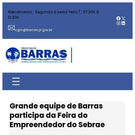
Pular
Atendimento: : Segunda à sexta-feira / : 07:30h à
para
Facebo
X
13:30h
o
Instag
Linked
conteúdo
cgm@barras.pi.gov.br
Grande equipe de Barras
participa da Feira do
Empreendedor do Sebrae