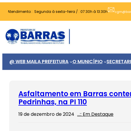
Pular
Atendimento: : Segunda à sexta-feira / : 07:30h à 13:30h
para
cgm@barra
o
conteúdo
@ WEB MAIL
A PREFEITURA
O MUNICÍPIO
SECRETAR
Asfaltamento em Barras contem
Pedrinhas, na PI 110
19 de dezembro de 2024
…:: Em Destaque