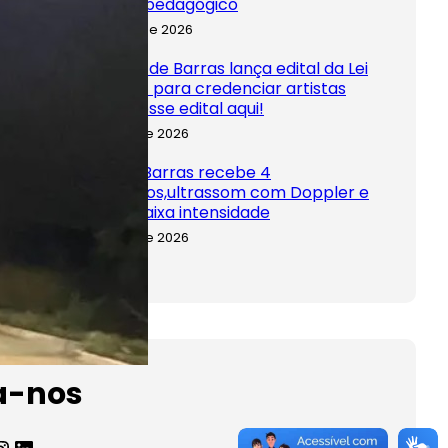
encontro pedagógico
28 de julho de 2026
Prefeitura de Barras lança edital da Lei
Aldir Blanc para credenciar artistas
locais. Acesse edital aqui!
15 de julho de 2026
Saúde de Barras recebe 4
retinógrafos,ultrassom com Doppler e
laser de baixa intensidade
15 de julho de 2026
a-nos
agram
LinkedIn