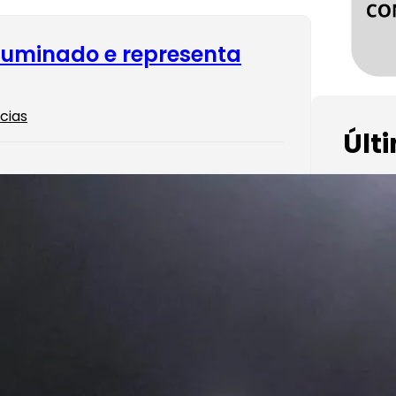
iluminado e representa
cias
Últ
to Edilson Caóte já havia anunciado a
o de R$ 64o mil para a iluminação do
 de Barras. Fonalmente o dia tão
o peos barrenses chegou. Lâmpadas em
am implantadas por todo…
re…