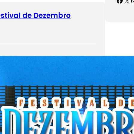
Festival de Dezembro
tura Municipal de Barras-Pi, através da
ia Municipal de Cultura e Turismo,
todos os barrenses a participarem do
 de Dezembro. Os tradicionais show
em anualmente durante os Festejos de
enhora da…
re…