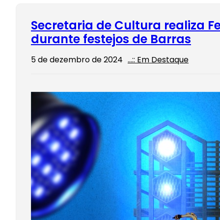
Secretaria de Cultura realiza 
durante festejos de Barras
5 de dezembro de 2024
…:: Em Destaque
A Prefei
Secretar
convida 
Festival
acontec
Nossa S
Read Mo