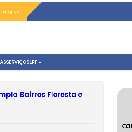
s.pi.gov.br
IAS
SERVIÇOS
LRF
pla Bairros Floresta e