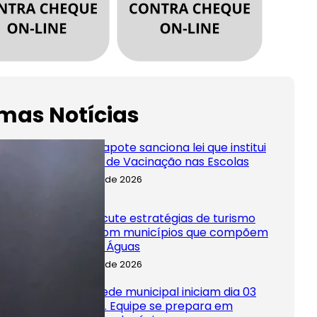
imas Notícias
Prefeito Capote sanciona lei que institui
Programa de Vacinação nas Escolas
5 de agosto de 2026
Barras discute estratégias de turismo
regional com municípios que compõem
o Polo das Águas
5 de agosto de 2026
Aulas da rede municipal iniciam dia 03
em Barras. Equipe se prepara em