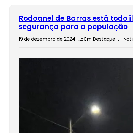
Rodoanel de Barras está todo 
segurança para a população
19 de dezembro de 2024
…:: Em Destaque
, 
Notí
O prefei
licitaçã
rodoanel
esperad
led for
Read Mo