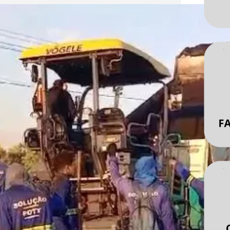
de parceria entre a Prefeitura de Barras
à frente o prefeito Edilson Capote (PSD)
rno do estado, uma equipe do
mento de Estradas e Rodagens (DER)
 na última quinta-feira…
re…