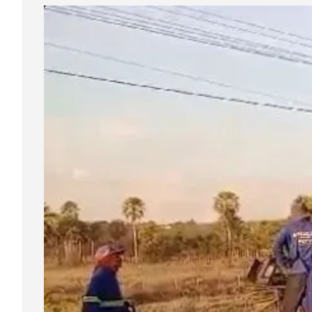
Através 
que tem 
e o gove
Departa
realizou
Read Mo