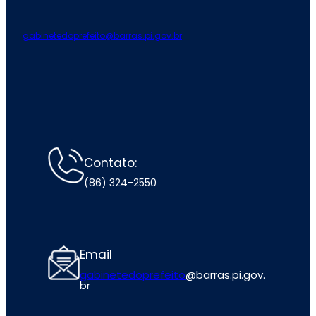
gabinetedoprefeito@barras.pi.gov.br
Contato:
(86) 324-2550
Email
gabinetedoprefeito
@barras.pi.gov.
br