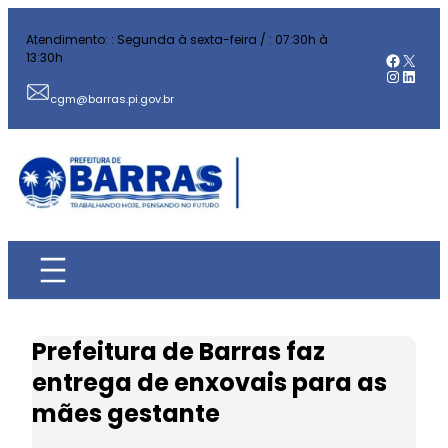
Pular
Atendimento: : Segunda à sexta-feira / : 07:30h à
para
Facebo
X
13:30h
o
Instag
Linked
conteúdo
cgm@barras.pi.gov.br
Prefeitura de Barras faz
entrega de enxovais para as
mães gestante