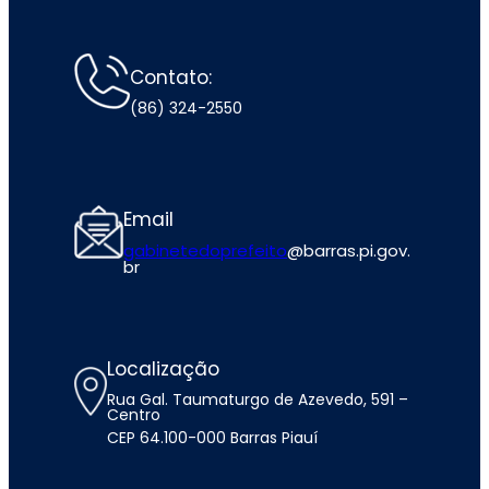
Contato:
(86) 324-2550
Email
gabinetedoprefeito
@barras.pi.gov.
br
Localização
Rua Gal. Taumaturgo de Azevedo, 591 –
Centro
CEP 64.100-000 Barras Piauí