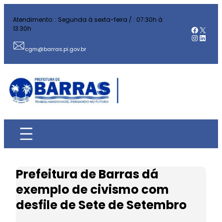
Pular
Atendimento: : Segunda à sexta-feira / : 07:30h à
para
Facebo
X
13:30h
o
Instag
Linked
conteúdo
cgm@barras.pi.gov.br
Prefeitura de Barras dá
exemplo de civismo com
desfile de Sete de Setembro