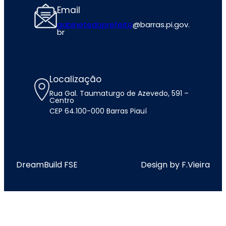
Email
gabinetedoprefeito
@barras.pi.gov.
br
Localização
Rua Gal. Taumaturgo de Azevedo, 591 –
Centro
CEP 64.100-000 Barras Piauí
DreamBuild FSE
Design by F.Vieira