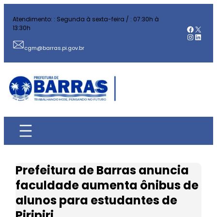
Pular
Atendimento: : Segunda à sexta-feira / : 07:30h à
para
Facebo
X
13:30h
o
Instag
Linked
conteúdo
cgm@barras.pi.gov.br
Prefeitura de Barras anuncia
faculdade aumenta ônibus de
alunos para estudantes de
Piripiri