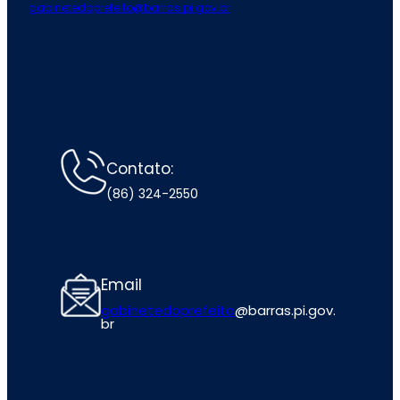
gabinetedoprefeito@barras.pi.gov.br
Contato:
(86) 324-2550
Email
gabinetedoprefeito
@barras.pi.gov.
br