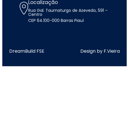
Localização
Rua Gal. Taumaturgo de Azevedo, 591 –
Centro
CEP 64.100-000 Barras Piauí
DreamBuild FSE
Design by F.Vieira