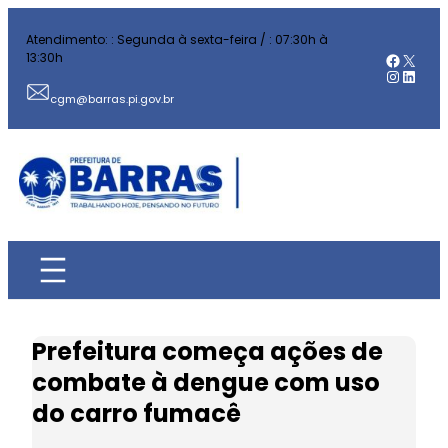
Pular
Atendimento: : Segunda à sexta-feira / : 07:30h à
para
Facebo
X
13:30h
o
Instag
Linked
conteúdo
cgm@barras.pi.gov.br
Prefeitura começa ações de
combate à dengue com uso
do carro fumacê