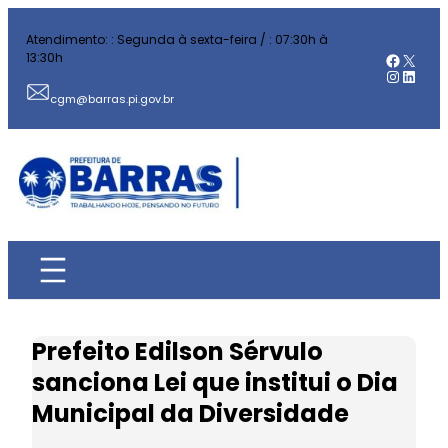
Pular
Atendimento: : Segunda à sexta-feira / : 07:30h à
para
Facebo
X
13:30h
o
Instag
Linked
conteúdo
cgm@barras.pi.gov.br
Prefeito Edilson Sérvulo
sanciona Lei que institui o Dia
Municipal da Diversidade