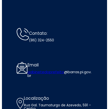
Contato:
(86) 324-2550
Email
gabinetedoprefeito
@barras.pi.gov.
br
Localização
Rua Gal. Taumaturgo de Azevedo, 591 –
Centro