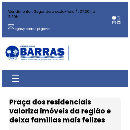
Pular
Atendimento: : Segunda à sexta-feira / : 07:30h à
para
Facebo
X
13:30h
o
Instag
Linked
conteúdo
cgm@barras.pi.gov.br
Praça dos residenciais
valoriza imóveis da região e
deixa famílias mais felizes