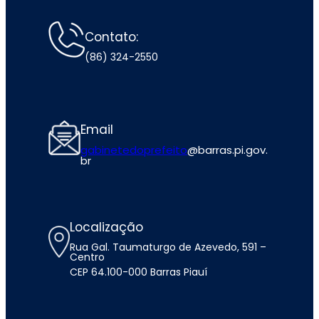
Contato:
(86) 324-2550
Email
gabinetedoprefeito
@barras.pi.gov.
br
Localização
Rua Gal. Taumaturgo de Azevedo, 591 –
Centro
CEP 64.100-000 Barras Piauí