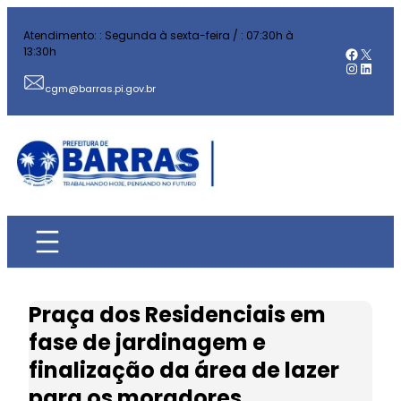
Pular
Atendimento: : Segunda à sexta-feira / : 07:30h à
para
Facebo
X
13:30h
o
Instag
Linked
conteúdo
cgm@barras.pi.gov.br
Praça dos Residenciais em
fase de jardinagem e
finalização da área de lazer
para os moradores