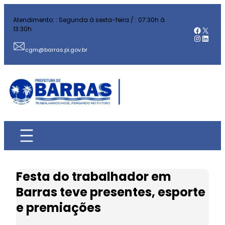
Pular
Atendimento: : Segunda à sexta-feira / : 07:30h à
para
Facebo
X
13:30h
o
Instag
Linked
conteúdo
cgm@barras.pi.gov.br
Festa do trabalhador em
Barras teve presentes, esporte
e premiações