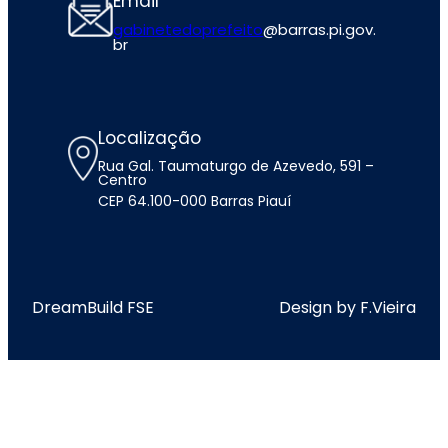
Email
gabinetedoprefeito
@barras.pi.gov.
br
Localização
Rua Gal. Taumaturgo de Azevedo, 591 –
Centro
CEP 64.100-000 Barras Piauí
DreamBuild FSE
Design by F.Vieira