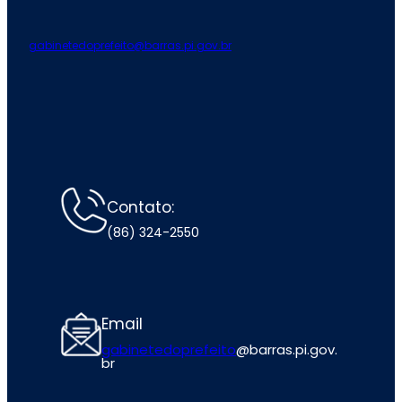
gabinetedoprefeito@barras.pi.gov.br
Contato:
(86) 324-2550
Email
gabinetedoprefeito
@barras.pi.gov.
br