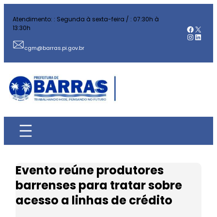
Pular
Atendimento: : Segunda à sexta-feira / : 07:30h à
para
Facebo
X
13:30h
o
Instag
Linked
conteúdo
cgm@barras.pi.gov.br
Evento reúne produtores
barrenses para tratar sobre
acesso a linhas de crédito