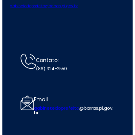
gabinetedoprefeito@barras.pi.gov.br
Contato:
(86) 324-2550
Email
gabinetedoprefeito
@barras.pi.gov.
br