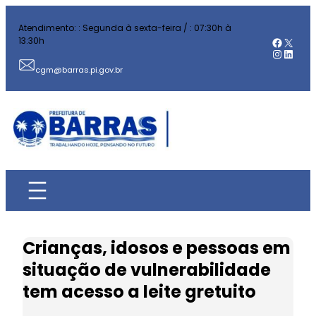
Pular
Atendimento: : Segunda à sexta-feira / : 07:30h à
para
Facebo
X
13:30h
o
Instag
Linked
conteúdo
cgm@barras.pi.gov.br
Crianças, idosos e pessoas em
situação de vulnerabilidade
tem acesso a leite gretuito