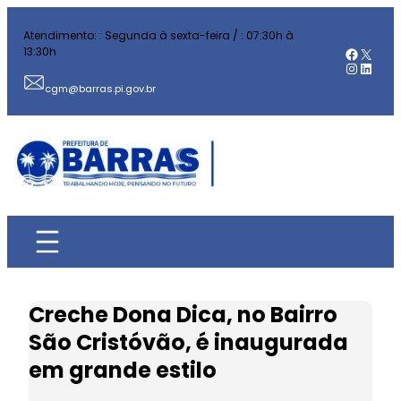
Pular
Atendimento: : Segunda à sexta-feira / : 07:30h à
para
Facebo
X
13:30h
o
Instag
Linked
conteúdo
cgm@barras.pi.gov.br
Creche Dona Dica, no Bairro
São Cristóvão, é inaugurada
em grande estilo