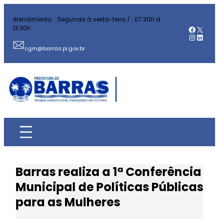
Pular
Atendimento: : Segunda à sexta-feira / : 07:30h à
para
Facebo
X
13:30h
o
Instag
Linked
conteúdo
cgm@barras.pi.gov.br
Barras realiza a 1ª Conferência
Municipal de Políticas Públicas
para as Mulheres