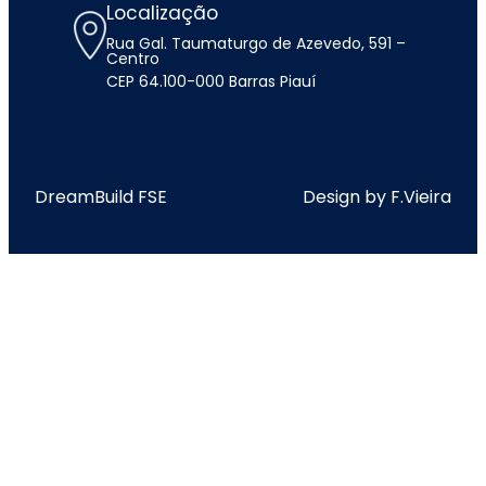
Localização
Rua Gal. Taumaturgo de Azevedo, 591 –
Centro
CEP 64.100-000 Barras Piauí
DreamBuild FSE
Design by F.Vieira