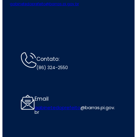
gabinetedoprefeito@barras.pi.gov.br
Contato:
(86) 324-2550
Email
gabinetedoprefeito
@barras.pi.gov.
br