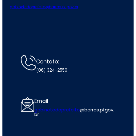
gabinetedoprefeito@barras.pi.gov.br
Contato:
(86) 324-2550
Email
gabinetedoprefeito
@barras.pi.gov.
br