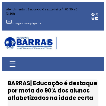
Pular
Atendimento: : Segunda à sexta-feira / : 07:30h à
para
Facebo
X
13:30h
o
Instag
Linked
conteúdo
cgm@barras.pi.gov.br
BARRAS| Educação é destaque
por meta de 90% dos alunos
alfabetizados na idade certa