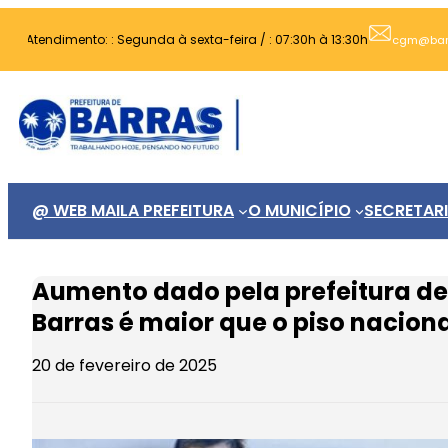
Pular
Atendimento: : Segunda à sexta-feira / : 07:30h à 13:30h
para
cgm@barra
o
conteúdo
@ WEB MAIL
A PREFEITURA
O MUNICÍPIO
SECRETAR
Aumento dado pela prefeitura de
Barras é maior que o piso nacion
20 de fevereiro de 2025