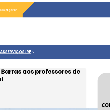
s.pi.gov.br
IAS
SERVIÇOS
LRF
 Barras aos professores de
al