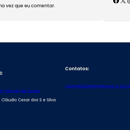
ma vez que eu comentar.
Contatos:
l:
gabinetedoprefeito@barras.pi.gov.b
son Sérvulo de Sousa
 Cláudio Cesar dos S e Silva