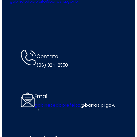
gabinetedoprefeito@barras.pi.gov.br
Contato:
(86) 324-2550
Email
gabinetedoprefeito
@barras.pi.gov.
br